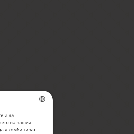
е и да
BULGARIAN
нето на нашия
ENGLISH
 да я комбинират