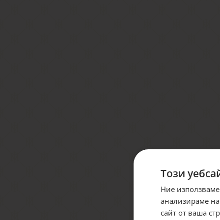
Този уебса
Ние използваме
анализираме на
сайт от ваша ст