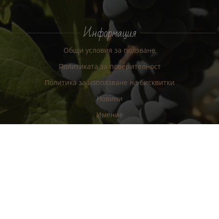
Информация
Общи условия за ползване
Политиката за поверителност
Политика за използване на бисквитки
Новини
Имение
Тероар
Нова Зеландия
Винени турове
Вина
Карта на сайта
Контакти