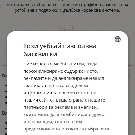
материал е съобразен с глинестия профил и лозите са на
устойчиви подложки с дълбока коренова система.
Сортове
На Каралиец се отглеждат сортовете
Мерло
, Каберне
Този уебсайт използва
Совиньон,
Сира
и
Танат
.
бисквитки
BULGARIAN
Вина
Ние използваме бисквитки, за да
ENGLISH
персонализираме съдържанието,
Вината, които са произведени с грозде само от Каралиец са:
рекламите и да анализираме нашия
трафик. Също така споделяме
Midalidare Barrel Fermented Tannat
Midalidare Cane Cut Syrah 2024
информация за използването на
Midalidare Premium Selection Tannat & Merlot
нашия сайт от ваша страна с нашите
42/25 Merlot
партньори за реклама и анализи,
Вината, които са произведени с грозде от Каралиец са:
които може да я комбинират с друга
информация, която сте им
Midalidare Reserve
Grande Cuvee
предоставили или която са събрали от
Rock'NRolla