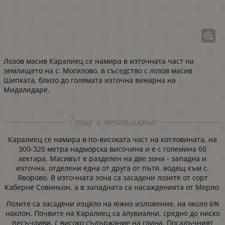
Лозов масив Каралиец се намира в източната част на
землището на с. Могилово, в съседство с лозов масив
Шипката, близо до голямата източна винарна на
Мидалидаре.
Тероар и местоположение
Каралиец се намира в по-високата част на котловината, на
300-320 метра надморска височина и е с големина 60
хектара. Масивът е разделен на две зони - западна и
източна, отделени една от друга от пътя, водещ към с.
Яворово. В източната зона са засадени лозите от сорт
Каберне Совиньон, а в западната са насажденията от Мерло.
Лозите са засадени изцяло на южно изложение, на около 6%
наклон. Почвите на Каралиец са алувиални, средно до ниско
песъчливи, с високо съдържание на глина. Посадъчният