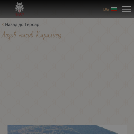
BG
Назад до Тероар
Лозов масив Каралиец