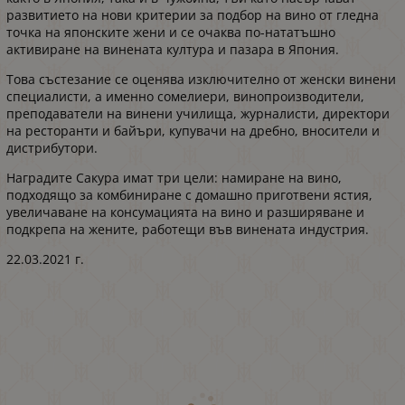
развитието на нови критерии за подбор на вино от гледна
точка на японските жени и се очаква по-нататъшно
активиране на винената култура и пазара в Япония.
Това състезание се оценява изключително от женски винени
специалисти, а именно сомелиери, винопроизводители,
преподаватели на винени училища, журналисти, директори
на ресторанти и байъри, купувачи на дребно, вносители и
дистрибутори.
Наградите Сакура имат три цели: намиране на вино,
подходящо за комбиниране с домашно приготвени ястия,
увеличаване на консумацията на вино и разширяване и
подкрепа на жените, работещи във винената индустрия.
22.03.2021 г.