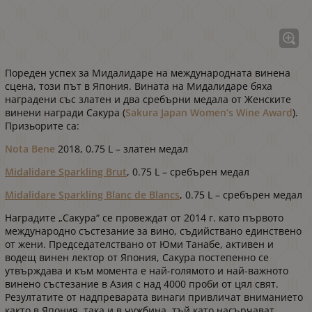
Пореден успех за Мидалидаре на международната винена
сцена, този път в Япония. Вината на Мидалидаре бяха
наградени със златен и два сребърни медала от Женските
винени награди Сакура (
Sakura Japan Women’s Wine Award
).
Призьорите са:
Nota Bene
2018, 0.75 L – златен медал
Midalidare Sparkling Brut
, 0.75 L – сребърен медал
Midalidare Sparkling Blanc de Blancs
, 0.75 L – сребърен медал
Наградите „Сакура“ се провеждат от 2014 г. като първото
международно състезание за вино, съдийствано единствено
от жени. Председателствано от Юми Танабе, активен и
водещ винен лектор от Япония, Сакура постепенно се
утвърждава и към момента е най-голямото и най-важното
винено състезание в Азия с над 4000 проби от цял ​​свят.
Резултатите от надпреварата винаги привличат вниманието
както в Япония, така и в чужбина, тъй като насърчават