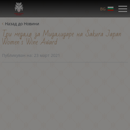
BG
Назад до Новини
Три медала за Мидалидаре на Sakura Japan
Women’s Wine Award
Публикуван на:
23 март 2021