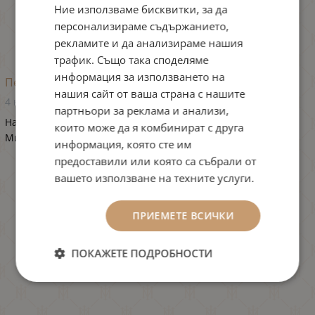
Ние използваме бисквитки, за да
ENGLISH
персонализираме съдържанието,
рекламите и да анализираме нашия
трафик. Също така споделяме
информация за използването на
Пенливият път към успеха
нашия сайт от ваша страна с нашите
4 ноември 2022
партньори за реклама и анализи,
Най-успешната година до момента за пенливите вина на
които може да я комбинират с друга
Мидалидаре...
информация, която сте им
предоставили или която са събрали от
вашето използване на техните услуги.
ПРИЕМЕТЕ ВСИЧКИ
ПОКАЖЕТЕ ПОДРОБНОСТИ